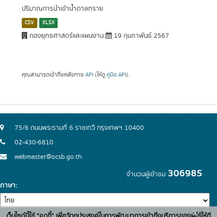
ปริมาณการนำเข้าน้ำตาลทราย
CSV
XLSX
กองยุทธศาสตร์และแผนงาน
19 กุมภาพันธ์ 2567
คุณสามารถเข้าถึงคลังทาง
API
(ให้ดู
คู่มือ API
).
75/6 ถนนพระรามที่ 6 ราชเทวี กรุงเทพฯ 10400
02-430-6810
webmaster@ocsb.go.th
306985
จำนวนผู้เข้าชม
ภาษา
x
เว็บไซต์นี้ใช้ "คุกกี้" เพื่อวัตถุประสงค์ในการพัฒนาการเข้าถึงบริการของผู้ใช้ให้ดี