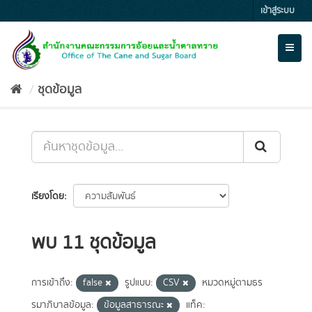
Skip
เข้าสู่ระบบ
to
content
Toggl
naviga
ชุดข้อมูล
เรียงโดย
พบ 11 ชุดข้อมูล
การเข้าถึง:
false
รูปแบบ:
CSV
หมวดหมู่ตามธร
รมาภิบาลข้อมูล:
ข้อมูลสาธารณะ
แท็ค: