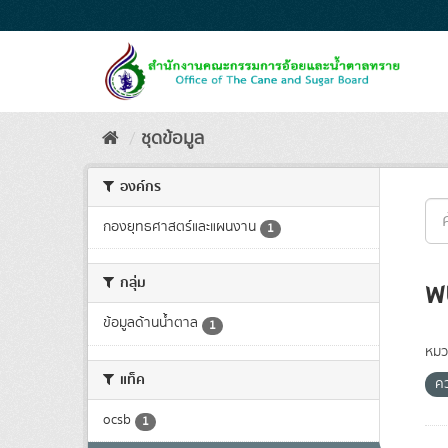
Skip
to
content
ชุดข้อมูล
องค์กร
กองยุทธศาสตร์และแผนงาน
1
กลุ่ม
พ
ข้อมูลด้านน้ำตาล
1
หมว
แท็ค
ค
ocsb
1