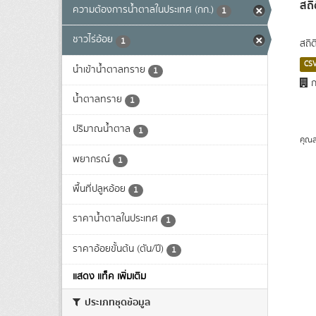
สถิ
ความต้องการน้ำตาลในประเทศ (กก.)
1
ชาวไร่อ้อย
1
สถิ
CS
นำเข้าน้ำตาลทราย
1
ก
น้ำตาลทราย
1
ปริมาณน้ำตาล
1
คุณส
พยากรณ์
1
พื้นที่ปลูหอ้อย
1
ราคาน้ำตาลในประเทศ
1
ราคาอ้อยขั้นต้น (ตัน/ปี)
1
แสดง แท็ค เพิ่มเติม
ประเภทชุดข้อมูล