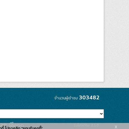
303482
จำนวนผู้เข้าชม
x
รุ่นโปรแกรม: 2.1.0
กกี้ โปรดคลิก "ยอมรับคุกกี้"