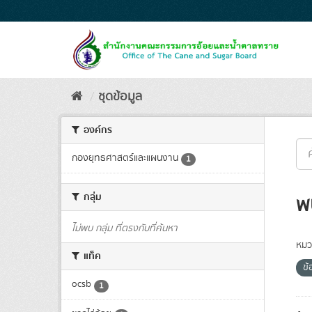
Skip
to
content
ชุดข้อมูล
องค์กร
กองยุทธศาสตร์และแผนงาน
1
กลุ่ม
พ
ไม่พบ กลุ่ม ที่ตรงกับที่ค้นหา
หมว
แท็ค
ข้
ocsb
1