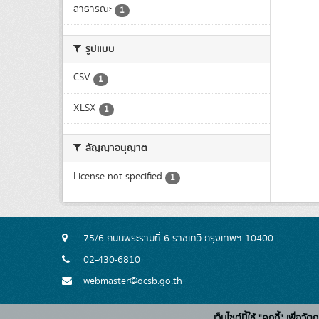
สาธารณะ
1
รูปแบบ
CSV
1
XLSX
1
สัญญาอนุญาต
License not specified
1
75/6 ถนนพระรามที่ 6 ราชเทวี กรุงเทพฯ 10400
02-430-6810
webmaster@ocsb.go.th
เว็บไซต์นี้ใช้ "คุกกี้" เพื