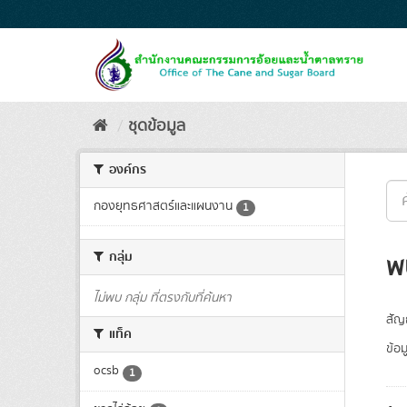
Skip
to
content
ชุดข้อมูล
องค์กร
กองยุทธศาสตร์และแผนงาน
1
กลุ่ม
พ
ไม่พบ กลุ่ม ที่ตรงกับที่ค้นหา
สัญ
แท็ค
ข้อม
ocsb
1