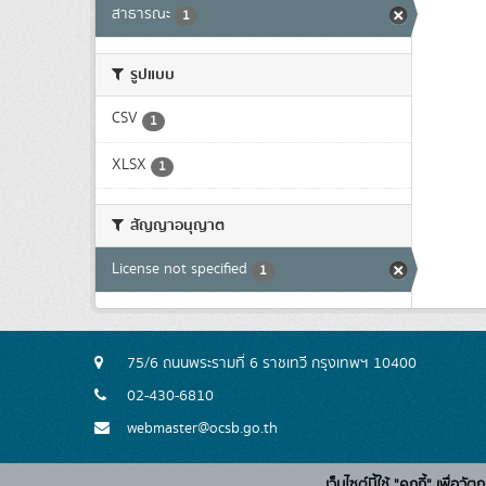
สาธารณะ
1
รูปแบบ
CSV
1
XLSX
1
สัญญาอนุญาต
License not specified
1
75/6 ถนนพระรามที่ 6 ราชเทวี กรุงเทพฯ 10400
02-430-6810
webmaster@ocsb.go.th
เว็บไซต์นี้ใช้ "คุกกี้" เพื