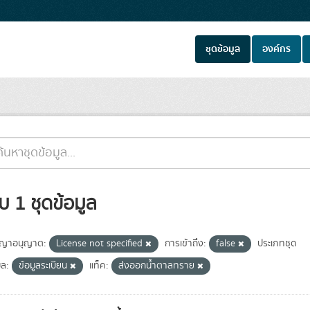
ชุดข้อมูล
องค์กร
บ 1 ชุดข้อมูล
ญาอนุญาต:
License not specified
การเข้าถึง:
false
ประเภทชุด
ูล:
ข้อมูลระเบียน
แท็ค:
ส่งออกน้ำตาลทราย