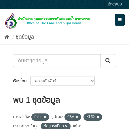
Skip
เข้าสู่ระบบ
to
content
Toggl
naviga
ชุดข้อมูล
เรียงโดย
พบ 1 ชุดข้อมูล
การเข้าถึง:
false
รูปแบบ:
CSV
XLSX
ประเภทชุดข้อมูล:
ข้อมูลระเบียน
แท็ค: