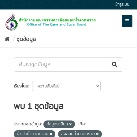
Skip
เข้าสู่ระบบ
to
content
Toggl
naviga
ชุดข้อมูล
เรียงโดย
พบ 1 ชุดข้อมูล
ประเภทชุดข้อมูล:
ข้อมูลระเบียน
แท็ค:
นำเข้าน้ำตาลทราย
ส่งออกน้ำตาลทราย