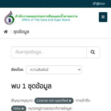
Skip
เข้าสู่ระบบ
to
content
Toggl
naviga
ชุดข้อมูล
เรียงโดย
พบ 1 ชุดข้อมูล
สัญญาอนุญาต:
License not specified
การเข้าถึง:
false
หมวดหมู่ตามธรรมาภิบาลข้อมูล: