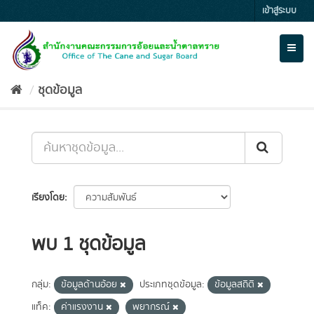
Skip
เข้าสู่ระบบ
to
content
Toggl
naviga
ชุดข้อมูล
เรียงโดย
พบ 1 ชุดข้อมูล
กลุ่ม:
ข้อมูลด้านอ้อย
ประเภทชุดข้อมูล:
ข้อมูลสถิติ
แท็ค:
ค่าแรงงาน
พยากรณ์