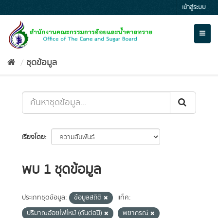
Skip
เข้าสู่ระบบ
to
content
Toggl
naviga
ชุดข้อมูล
เรียงโดย
พบ 1 ชุดข้อมูล
ประเภทชุดข้อมูล:
ข้อมูลสถิติ
แท็ค:
ปริมาณอ้อยไฟไหม้ (ตันต่อปี)
พยากรณ์