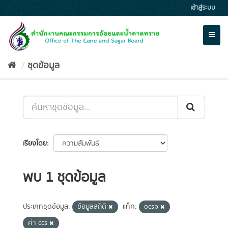
Skip
เข้าสู่ระบบ
to
content
Toggl
naviga
ชุดข้อมูล
เรียงโดย
พบ 1 ชุดข้อมูล
ประเภทชุดข้อมูล:
ข้อมูลสถิติ
แท็ค:
ocsb
ค่า ccs