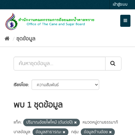
Skip
เข้าสู่ระบบ
to
content
Toggl
naviga
ชุดข้อมูล
เรียงโดย
พบ 1 ชุดข้อมูล
แท็ค:
ปริมาณอ้อยไฟไหม้ (ตันต่อปี)
หมวดหมู่ตามธรรมาภิ
บาลข้อมูล:
ข้อมูลสาธารณะ
กลุ่ม:
ข้อมูลด้านอ้อย