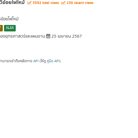
ติอ้อยไฟไหม้
5592 total views
156 recent views
ิอ้อยไฟไหม้
V
XLSX
องยุทธศาสตร์และแผนงาน
25 เมษายน 2567
ามารถเข้าถึงคลังทาง
API
(ให้ดู
คู่มือ API
).