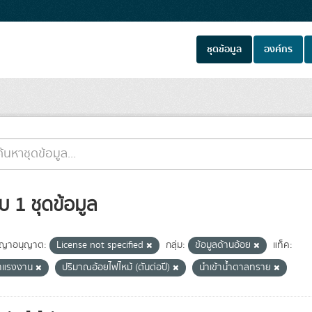
ชุดข้อมูล
องค์กร
บ 1 ชุดข้อมูล
ญาอนุญาต:
License not specified
กลุ่ม:
ข้อมูลด้านอ้อย
แท็ค:
่าแรงงาน
ปริมาณอ้อยไฟไหม้ (ตันต่อปี)
นำเข้าน้ำตาลทราย