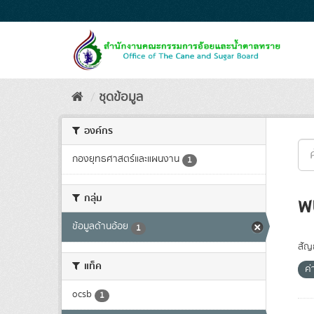
Skip
to
content
ชุดข้อมูล
องค์กร
กองยุทธศาสตร์และแผนงาน
1
กลุ่ม
พ
ข้อมูลด้านอ้อย
1
สัญ
แท็ค
ค
ocsb
1