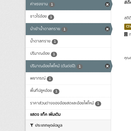
สถิ
ค่าแรงงาน
1
ชาวไร่อ้อย
1
สถิต
CS
นำเข้าน้ำตาลทราย
1
ก
น้ำตาลทราย
1
ปริมาณอ้อย
1
คุณส
ปริมาณอ้อยไฟไหม้ (ตันต่อปี)
1
พยากรณ์
1
พื้นที่ปลูหอ้อย
1
ราคาส่วนต่างของอ้อยสดและอ้อยไฟไหม้
1
แสดง แท็ค เพิ่มเติม
ประเภทชุดข้อมูล