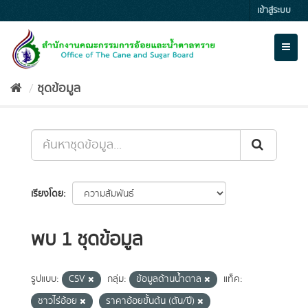
Skip
เข้าสู่ระบบ
to
content
Toggl
naviga
ชุดข้อมูล
เรียงโดย
พบ 1 ชุดข้อมูล
รูปแบบ:
CSV
กลุ่ม:
ข้อมูลด้านน้ำตาล
แท็ค:
ชาวไร่อ้อย
ราคาอ้อยขั้นต้น (ตัน/ปี)