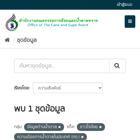
Skip
เข้าสู่ระบบ
to
content
Toggl
naviga
ชุดข้อมูล
เรียงโดย
พบ 1 ชุดข้อมูล
กลุ่ม:
ข้อมูลด้านน้ำตาล
แท็ค:
ชาวไร่อ้อย
ความต้องการน้ำตาลในประเทศ (กก.)