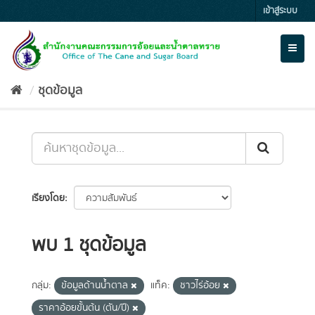
Skip
เข้าสู่ระบบ
to
content
Toggl
naviga
ชุดข้อมูล
เรียงโดย
พบ 1 ชุดข้อมูล
กลุ่ม:
ข้อมูลด้านน้ำตาล
แท็ค:
ชาวไร่อ้อย
ราคาอ้อยขั้นต้น (ตัน/ปี)