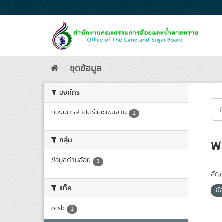
Skip
to
content
ชุดข้อมูล
องค์กร
กองยุทธศาสตร์และแผนงาน
1
กลุ่ม
พ
ข้อมูลด้านอ้อย
1
สัญ
แท็ค
ข้
ocsb
1