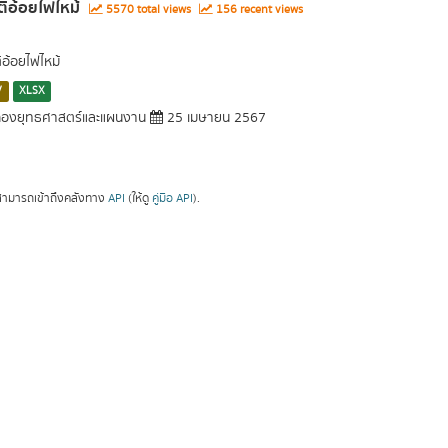
ติอ้อยไฟไหม้
5570 total views
156 recent views
ิอ้อยไฟไหม้
V
XLSX
องยุทธศาสตร์และแผนงาน
25 เมษายน 2567
ามารถเข้าถึงคลังทาง
API
(ให้ดู
คู่มือ API
).