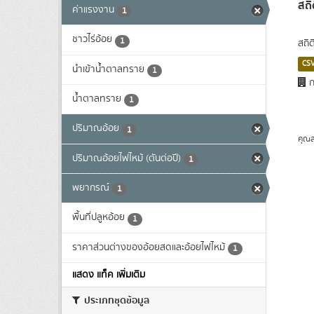
สถิ
ค่าแรงงาน
1
ชาวไร่อ้อย
1
สถิต
CS
นำเข้าน้ำตาลทราย
1
ก
น้ำตาลทราย
1
ปริมาณอ้อย
1
คุณส
ปริมาณอ้อยไฟไหม้ (ตันต่อปี)
1
พยากรณ์
1
พื้นที่ปลูหอ้อย
1
ราคาส่วนต่างของอ้อยสดและอ้อยไฟไหม้
1
แสดง แท็ค เพิ่มเติม
ประเภทชุดข้อมูล