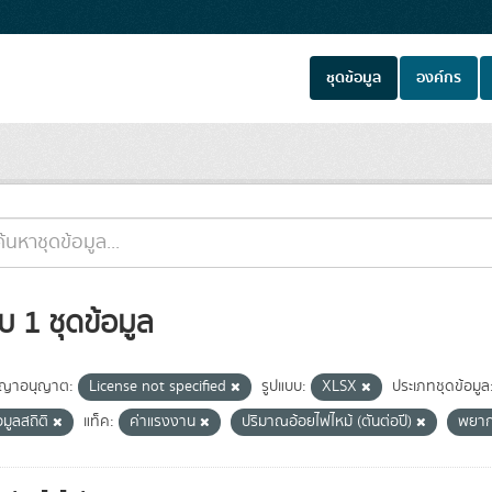
ชุดข้อมูล
องค์กร
บ 1 ชุดข้อมูล
ญาอนุญาต:
License not specified
รูปแบบ:
XLSX
ประเภทชุดข้อมูล
อมูลสถิติ
แท็ค:
ค่าแรงงาน
ปริมาณอ้อยไฟไหม้ (ตันต่อปี)
พยา