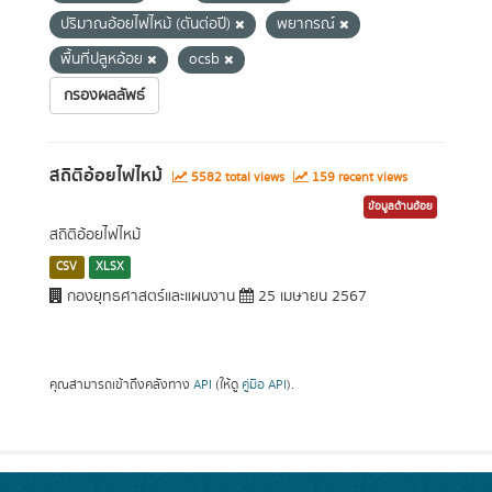
ปริมาณอ้อยไฟไหม้ (ตันต่อปี)
พยากรณ์
พื้นที่ปลูหอ้อย
ocsb
กรองผลลัพธ์
สถิติอ้อยไฟไหม้
5582 total views
159 recent views
ข้อมูลด้านอ้อย
สถิติอ้อยไฟไหม้
CSV
XLSX
กองยุทธศาสตร์และแผนงาน
25 เมษายน 2567
คุณสามารถเข้าถึงคลังทาง
API
(ให้ดู
คู่มือ API
).