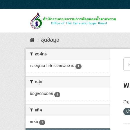
Skip
to
content
ชุดข้อมูล
องค์กร
กองยุทธศาสตร์และแผนงาน
1
กลุ่ม
พ
ข้อมูลด้านอ้อย
1
สัญ
แท็ค
น
ocsb
1