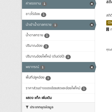
สถิ
ค่าแรงงาน
1
ชาวไร่อ้อย
1
สถิต
CS
นำเข้าน้ำตาลทราย
1
ก
น้ำตาลทราย
1
ปริมาณอ้อย
1
คุณส
ปริมาณอ้อยไฟไหม้ (ตันต่อปี)
1
พยากรณ์
1
พื้นที่ปลูหอ้อย
1
ราคาส่วนต่างของอ้อยสดและอ้อยไฟไหม้
1
แสดง แท็ค เพิ่มเติม
ประเภทชุดข้อมูล