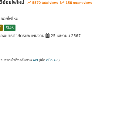
ติอ้อยไฟไหม้
5570 total views
156 recent views
ิอ้อยไฟไหม้
V
XLSX
องยุทธศาสตร์และแผนงาน
25 เมษายน 2567
ามารถเข้าถึงคลังทาง
API
(ให้ดู
คู่มือ API
).