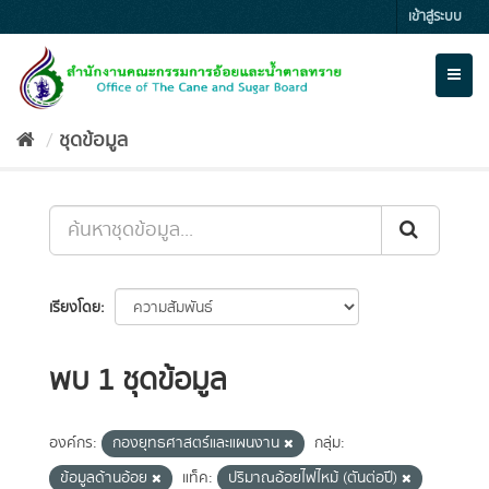
Skip
เข้าสู่ระบบ
to
content
Toggl
naviga
ชุดข้อมูล
เรียงโดย
พบ 1 ชุดข้อมูล
องค์กร:
กองยุทธศาสตร์และแผนงาน
กลุ่ม:
ข้อมูลด้านอ้อย
แท็ค:
ปริมาณอ้อยไฟไหม้ (ตันต่อปี)