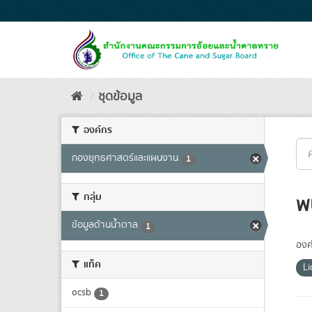
Skip
to
content
ชุดข้อมูล
องค์กร
กองยุทธศาสตร์และแผนงาน
1
กลุ่ม
พ
ข้อมูลด้านน้ำตาล
1
องค
แท็ค
Li
ocsb
1