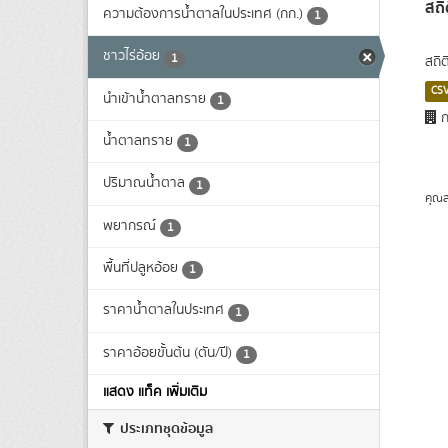
สถิ
ความต้องการน้ำตาลในประเทศ (กก.)
1
ชาวไร่อ้อย
1
สถิ
CS
นำเข้าน้ำตาลทราย
1
ก
น้ำตาลทราย
1
ปริมาณน้ำตาล
1
คุณส
พยากรณ์
1
พื้นที่ปลูหอ้อย
1
ราคาน้ำตาลในประเทศ
1
ราคาอ้อยขั้นต้น (ตัน/ปี)
1
แสดง แท็ค เพิ่มเติม
ประเภทชุดข้อมูล