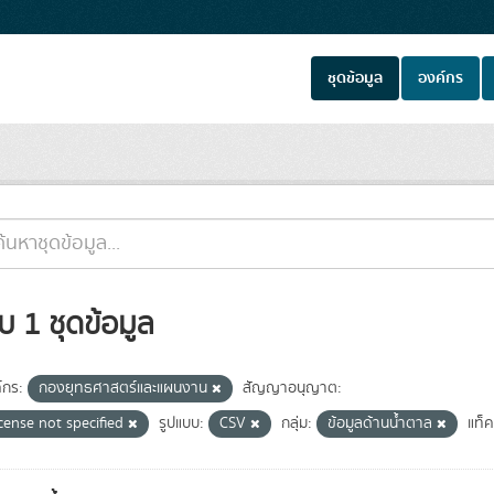
ชุดข้อมูล
องค์กร
บ 1 ชุดข้อมูล
์กร:
กองยุทธศาสตร์และแผนงาน
สัญญาอนุญาต:
cense not specified
รูปแบบ:
CSV
กลุ่ม:
ข้อมูลด้านน้ำตาล
แท็ค