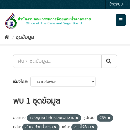
Skip
เข้าสู่ระบบ
to
content
Toggl
naviga
ชุดข้อมูล
เรียงโดย
พบ 1 ชุดข้อมูล
องค์กร:
กองยุทธศาสตร์และแผนงาน
รูปแบบ:
CSV
กลุ่ม:
ข้อมูลด้านน้ำตาล
แท็ค:
ชาวไร่อ้อย