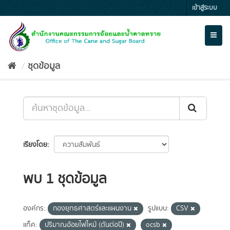
Skip
เข้าสู่ระบบ
to
content
Toggl
naviga
ชุดข้อมูล
เรียงโดย
พบ 1 ชุดข้อมูล
องค์กร:
กองยุทธศาสตร์และแผนงาน
รูปแบบ:
CSV
แท็ค:
ปริมาณอ้อยไฟไหม้ (ตันต่อปี)
ocsb