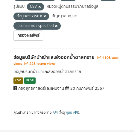
รูปแบบ:
CSV
หมวดหมู่ตามธรรมาภิบาลข้อมูล:
ข้อมูลสาธารณะ
สัญญาอนุญาต:
License not specified
กรองผลลัพธ์
ข้อมูลบริษัทนำเข้าและส่งออกน้ำตาลทราย
4108 total
views
225 recent views
ข้อมูลบริษัทนำเข้าและส่งออกน้ำตาลทราย
CSV
XLSX
กองยุทธศาสตร์และแผนงาน
20 กุมภาพันธ์ 2567
คุณสามารถเข้าถึงคลังทาง
API
(ให้ดู
คู่มือ API
).