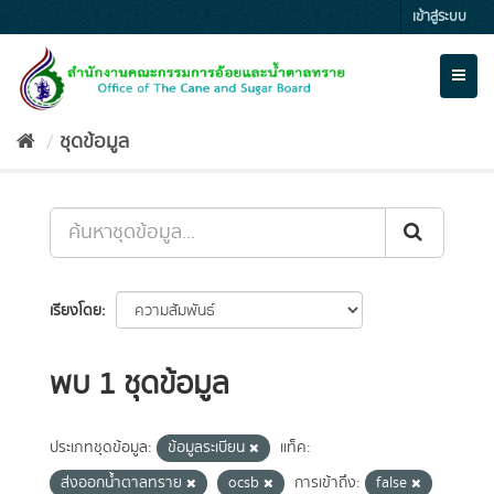
Skip
เข้าสู่ระบบ
to
content
Toggl
naviga
ชุดข้อมูล
เรียงโดย
พบ 1 ชุดข้อมูล
ประเภทชุดข้อมูล:
ข้อมูลระเบียน
แท็ค:
ส่งออกน้ำตาลทราย
ocsb
การเข้าถึง:
false