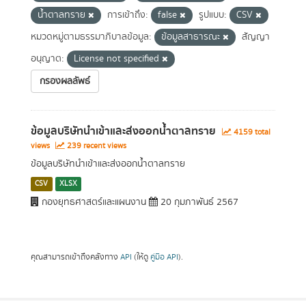
น้ำตาลทราย
การเข้าถึง:
false
รูปแบบ:
CSV
หมวดหมู่ตามธรรมาภิบาลข้อมูล:
ข้อมูลสาธารณะ
สัญญา
อนุญาต:
License not specified
กรองผลลัพธ์
ข้อมูลบริษัทนำเข้าและส่งออกน้ำตาลทราย
4159 total
views
239 recent views
ข้อมูลบริษัทนำเข้าและส่งออกน้ำตาลทราย
CSV
XLSX
กองยุทธศาสตร์และแผนงาน
20 กุมภาพันธ์ 2567
คุณสามารถเข้าถึงคลังทาง
API
(ให้ดู
คู่มือ API
).