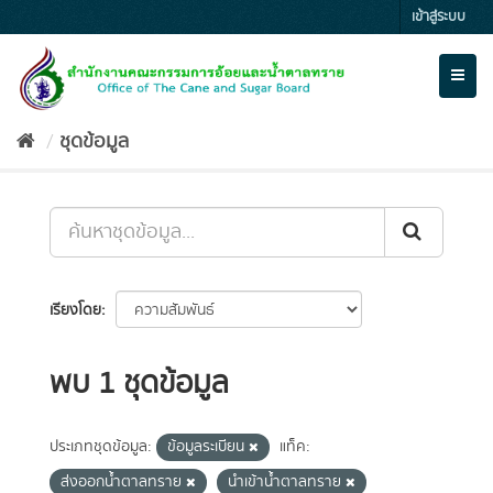
Skip
เข้าสู่ระบบ
to
content
Toggl
naviga
ชุดข้อมูล
เรียงโดย
พบ 1 ชุดข้อมูล
ประเภทชุดข้อมูล:
ข้อมูลระเบียน
แท็ค:
ส่งออกน้ำตาลทราย
นำเข้าน้ำตาลทราย