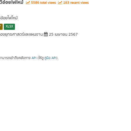
ติอ้อยไฟไหม้
5586 total views
163 recent views
ิอ้อยไฟไหม้
V
XLSX
องยุทธศาสตร์และแผนงาน
25 เมษายน 2567
ามารถเข้าถึงคลังทาง
API
(ให้ดู
คู่มือ API
).