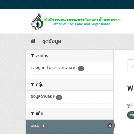
Skip
to
content
ชุดข้อมูล
องค์กร
กองยุทธศาสตร์และแผนงาน
1
กลุ่ม
พ
ข้อมูลด้านอ้อย
1
รูป
แท็ค
พื
ocsb
1