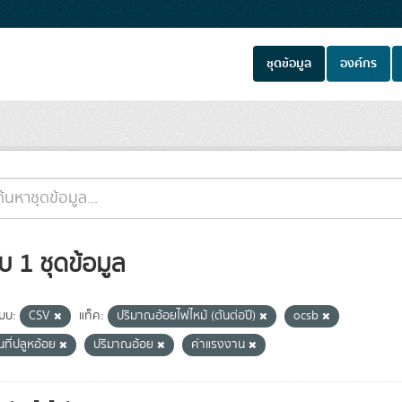
ชุดข้อมูล
องค์กร
บ 1 ชุดข้อมูล
แบบ:
CSV
แท็ค:
ปริมาณอ้อยไฟไหม้ (ตันต่อปี)
ocsb
้นที่ปลูหอ้อย
ปริมาณอ้อย
ค่าแรงงาน