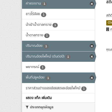
สถิ
ค่าแรงงาน
1
ชาวไร่อ้อย
1
สถิต
CS
นำเข้าน้ำตาลทราย
1
ก
น้ำตาลทราย
1
ปริมาณอ้อย
1
คุณส
ปริมาณอ้อยไฟไหม้ (ตันต่อปี)
1
พยากรณ์
1
พื้นที่ปลูหอ้อย
1
ราคาส่วนต่างของอ้อยสดและอ้อยไฟไหม้
1
แสดง แท็ค เพิ่มเติม
ประเภทชุดข้อมูล