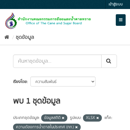
Skip
เข้าสู่ระบบ
to
content
Toggl
naviga
ชุดข้อมูล
เรียงโดย
พบ 1 ชุดข้อมูล
ประเภทชุดข้อมูล:
ข้อมูลสถิติ
รูปแบบ:
XLSX
แท็ค:
ความต้องการน้ำตาลในประเทศ (กก.)