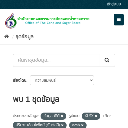
Skip
เข้าสู่ระบบ
to
content
Toggl
naviga
ชุดข้อมูล
เรียงโดย
พบ 1 ชุดข้อมูล
ประเภทชุดข้อมูล:
ข้อมูลสถิติ
รูปแบบ:
XLSX
แท็ค:
ปริมาณอ้อยไฟไหม้ (ตันต่อปี)
ocsb