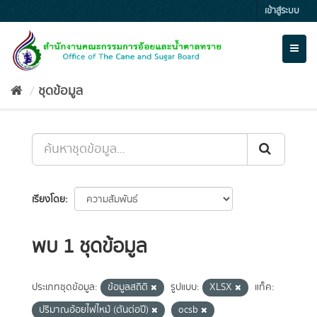
Skip
เข้าสู่ระบบ
to
content
Toggl
naviga
ชุดข้อมูล
เรียงโดย
พบ 1 ชุดข้อมูล
ประเภทชุดข้อมูล:
ข้อมูลสถิติ
รูปแบบ:
XLSX
แท็ค:
ปริมาณอ้อยไฟไหม้ (ตันต่อปี)
ocsb