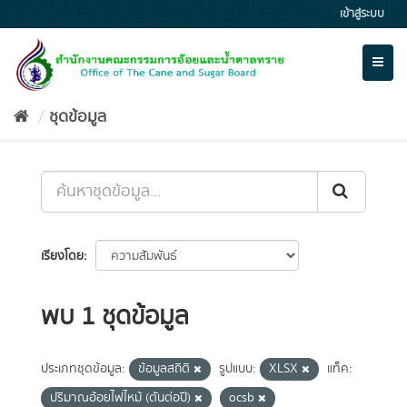
Skip
เข้าสู่ระบบ
to
content
Toggl
naviga
ชุดข้อมูล
เรียงโดย
พบ 1 ชุดข้อมูล
ประเภทชุดข้อมูล:
ข้อมูลสถิติ
รูปแบบ:
XLSX
แท็ค:
ปริมาณอ้อยไฟไหม้ (ตันต่อปี)
ocsb