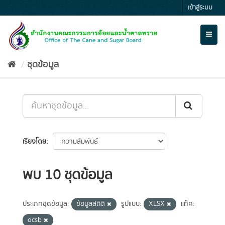
Skip
เข้าสู่ระบบ
to
content
Toggl
naviga
ชุดข้อมูล
เรียงโดย
พบ 10 ชุดข้อมูล
ประเภทชุดข้อมูล:
ข้อมูลสถิติ
รูปแบบ:
XLSX
แท็ค:
ocsb