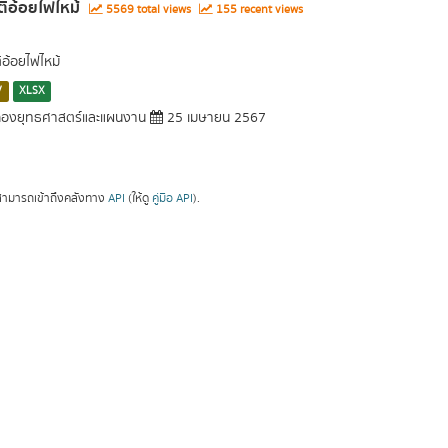
ติอ้อยไฟไหม้
5569 total views
155 recent views
ิอ้อยไฟไหม้
V
XLSX
องยุทธศาสตร์และแผนงาน
25 เมษายน 2567
ามารถเข้าถึงคลังทาง
API
(ให้ดู
คู่มือ API
).