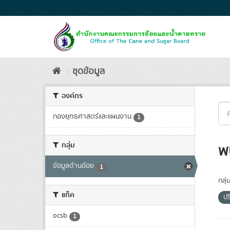
Skip
to
content
ชุดข้อมูล
องค์กร
กองยุทธศาสตร์และแผนงาน
1
กลุ่ม
พ
ข้อมูลด้านอ้อย
1
กลุ่
แท็ค
ปร
ocsb
1