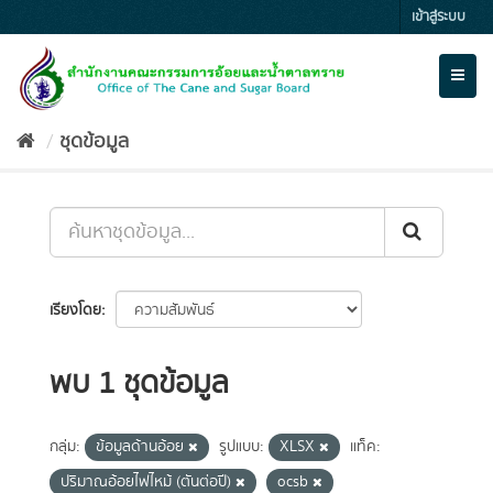
Skip
เข้าสู่ระบบ
to
content
Toggl
naviga
ชุดข้อมูล
เรียงโดย
พบ 1 ชุดข้อมูล
กลุ่ม:
ข้อมูลด้านอ้อย
รูปแบบ:
XLSX
แท็ค:
ปริมาณอ้อยไฟไหม้ (ตันต่อปี)
ocsb