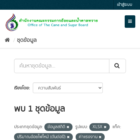
Skip
เข้าสู่ระบบ
to
content
Toggl
naviga
ชุดข้อมูล
เรียงโดย
พบ 1 ชุดข้อมูล
ประเภทชุดข้อมูล:
ข้อมูลสถิติ
รูปแบบ:
XLSX
แท็ค:
ปริมาณอ้อยไฟไหม้ (ตันต่อปี)
ค่าแรงงาน