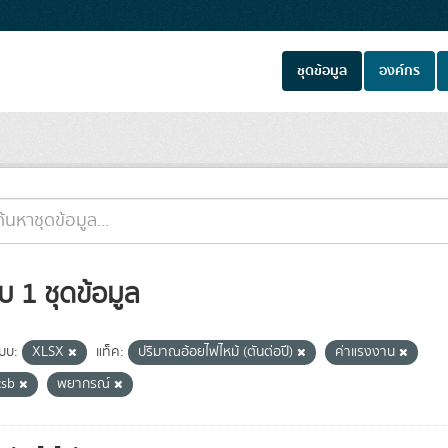
ชุดข้อมูล
องค์กร
บ 1 ชุดข้อมูล
แบบ:
XLSX
แท็ค:
ปริมาณอ้อยไฟไหม้ (ตันต่อปี)
ค่าแรงงาน
csb
พยากรณ์