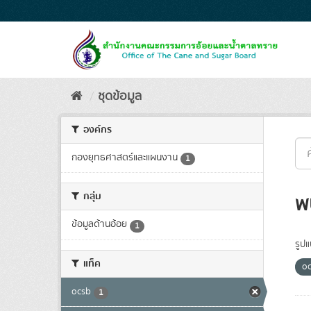
Skip
to
content
ชุดข้อมูล
องค์กร
กองยุทธศาสตร์และแผนงาน
1
กลุ่ม
พ
ข้อมูลด้านอ้อย
1
รูป
แท็ค
o
ocsb
1