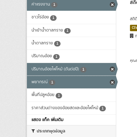
สถิ
ค่าแรงงาน
1
ชาวไร่อ้อย
1
สถิต
CS
นำเข้าน้ำตาลทราย
1
ก
น้ำตาลทราย
1
ปริมาณอ้อย
1
คุณส
ปริมาณอ้อยไฟไหม้ (ตันต่อปี)
1
พยากรณ์
1
พื้นที่ปลูหอ้อย
1
ราคาส่วนต่างของอ้อยสดและอ้อยไฟไหม้
1
แสดง แท็ค เพิ่มเติม
ประเภทชุดข้อมูล