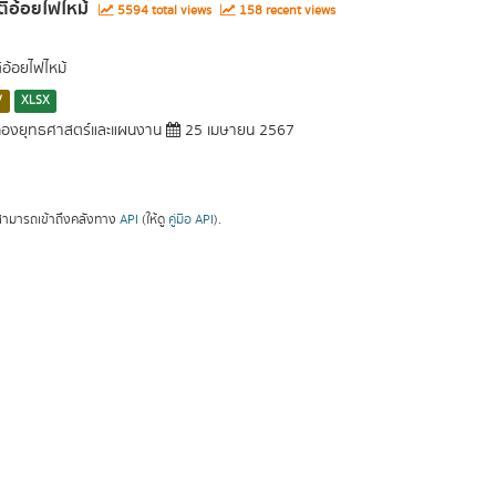
ติอ้อยไฟไหม้
5594 total views
158 recent views
ิอ้อยไฟไหม้
V
XLSX
องยุทธศาสตร์และแผนงาน
25 เมษายน 2567
ามารถเข้าถึงคลังทาง
API
(ให้ดู
คู่มือ API
).