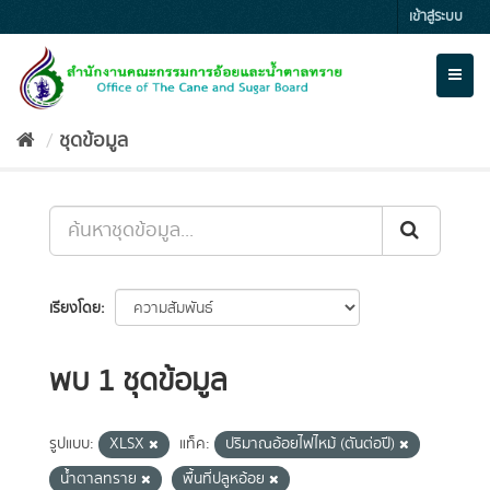
Skip
เข้าสู่ระบบ
to
content
Toggl
naviga
ชุดข้อมูล
เรียงโดย
พบ 1 ชุดข้อมูล
รูปแบบ:
XLSX
แท็ค:
ปริมาณอ้อยไฟไหม้ (ตันต่อปี)
น้ำตาลทราย
พื้นที่ปลูหอ้อย