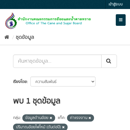
Skip
เข้าสู่ระบบ
to
content
Toggl
naviga
ชุดข้อมูล
เรียงโดย
พบ 1 ชุดข้อมูล
กลุ่ม:
ข้อมูลด้านอ้อย
แท็ค:
ค่าแรงงาน
ปริมาณอ้อยไฟไหม้ (ตันต่อปี)