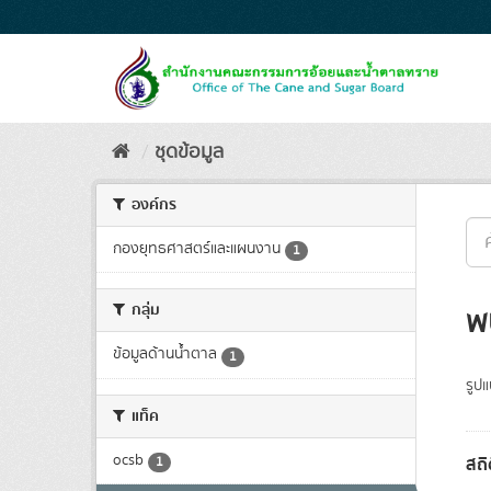
Skip
to
content
ชุดข้อมูล
องค์กร
กองยุทธศาสตร์และแผนงาน
1
กลุ่ม
พ
ข้อมูลด้านน้ำตาล
1
รูป
แท็ค
ocsb
สถิ
1