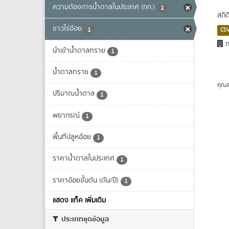
ความต้องการน้ำตาลในประเทศ (กก.)
1
สถิ
ชาวไร่อ้อย
1
CS
ก
นำเข้าน้ำตาลทราย
1
น้ำตาลทราย
1
คุณส
ปริมาณน้ำตาล
1
พยากรณ์
1
พื้นที่ปลูหอ้อย
1
ราคาน้ำตาลในประเทศ
1
ราคาอ้อยขั้นต้น (ตัน/ปี)
1
แสดง แท็ค เพิ่มเติม
ประเภทชุดข้อมูล