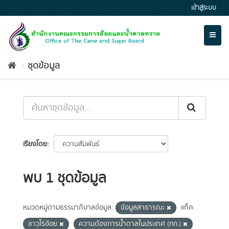
Skip
เข้าสู่ระบบ
to
content
Toggl
naviga
ชุดข้อมูล
เรียงโดย
พบ 1 ชุดข้อมูล
หมวดหมู่ตามธรรมาภิบาลข้อมูล:
ข้อมูลสาธารณะ
แท็ค:
ชาวไร่อ้อย
ความต้องการน้ำตาลในประเทศ (กก.)