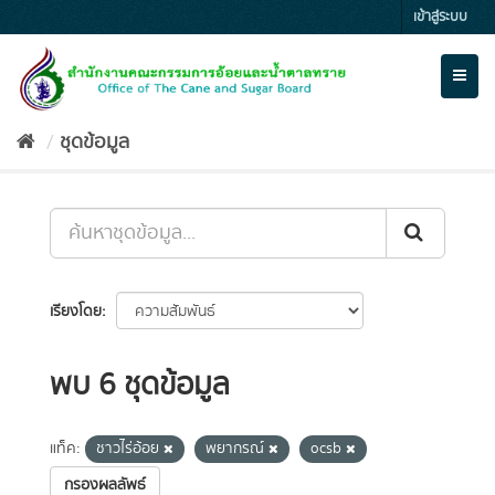
Skip
เข้าสู่ระบบ
to
content
Toggl
naviga
ชุดข้อมูล
เรียงโดย
พบ 6 ชุดข้อมูล
แท็ค:
ชาวไร่อ้อย
พยากรณ์
ocsb
กรองผลลัพธ์