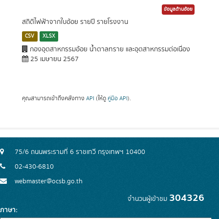
ข้อมูลด้านอ้อย
สถิติไฟฟ้าจากใบอ้อย รายปี รายโรงงาน
CSV
XLSX
กองอุตสาหกรรมอ้อย น้ำตาลทราย และอุตสาหกรรมต่อเนื่อง
25 เมษายน 2567
คุณสามารถเข้าถึงคลังทาง
API
(ให้ดู
คู่มือ API
).
75/6 ถนนพระรามที่ 6 ราชเทวี กรุงเทพฯ 10400
02-430-6810
webmaster@ocsb.go.th
304326
จำนวนผู้เข้าชม
ภาษา