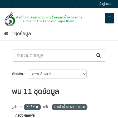
Skip
เข้าสู่ระบบ
to
content
Toggl
naviga
ชุดข้อมูล
เรียงโดย
พบ 11 ชุดข้อมูล
รูปแบบ:
XLSX
แท็ค:
นำเข้าน้ำตาลทราย
กรองผลลัพธ์