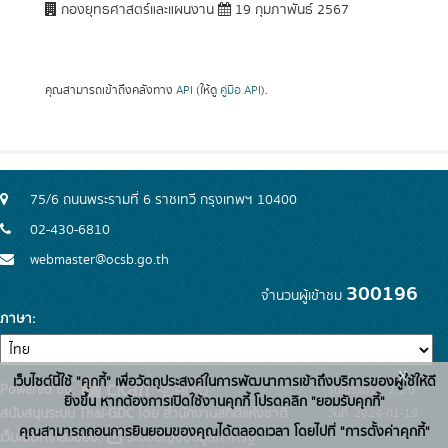
กองยุทธศาสตร์และแผนงาน
19 กุมภาพันธ์ 2567
คุณสามารถเข้าถึงคลังทาง
API
(ให้ดู
คู่มือ API
).
75/6 ถนนพระรามที่ 6 ราชเทวี กรุงเทพฯ 10400
02-430-6810
webmaster@ocsb.go.th
300196
จำนวนผู้เข้าชม
ภาษา
x
เว็บไซต์นี้ใช้ "คุกกี้" เพื่อวัตถุประสงค์ในการพัฒนาการเข้าถึงบริการของผู้ใช้ให้ดี
Powered by:
รุ่นโปรแกรม: 2.1.0
ยิ่งขึ้น หากต้องการเปิดใช้งานคุกกี้ โปรดคลิก "ยอมรับคุกกี้"
สนับสนุนระบบ Thai-GDC โดย สำนักงานสถิติแห่งชาติ
วันที่: 2024-01-19
คุณสามารถถอนการยินยอมของคุณได้ตลอดเวลา โดยไปที่ "การตั้งค่าคุกกี้"
เว็บไซต์ที่เกี่ยวข้อง:
ระบบบัญชีข้อมูลภาครัฐ