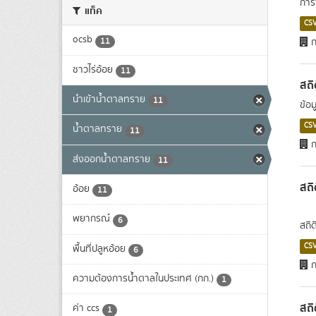
การ
แท็ค
CS
ocsb
11
ก
ชาวไร่อ้อย
11
สถิ
นำเข้าน้ำตาลทราย
11
ข้อม
CS
น้ำตาลทราย
11
ก
ส่งออกน้ำตาลทราย
11
สถิ
อ้อย
11
พยากรณ์
6
สถิ
CS
พื้นที่ปลูหอ้อย
6
ก
ความต้องการน้ำตาลในประเทศ (กก.)
1
สถิ
ค่า ccs
1