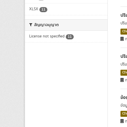
XLSX
11
ปร
ปริ
สัญญาอนุญาต
CS
License not specified
11
ก
ปร
ปริ
CS
ก
ข้อ
ข้อ
CS
ก