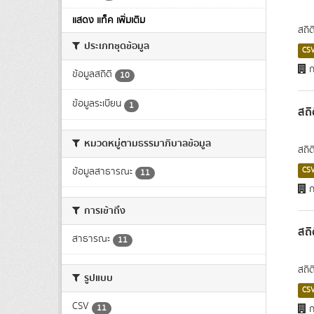
แสดง แท็ค เพิ่มเติม
สถิ
ประเภทชุดข้อมูล
CS
ก
ข้อมูลสถิติ
10
ข้อมูลระเบียน
1
สถิ
หมวดหมู่ตามธรรมาภิบาลข้อมูล
สถิต
ข้อมูลสาธารณะ
CS
11
ก
การเข้าถึง
สถิ
สาธารณะ
11
สถิ
รูปแบบ
CS
CSV
11
ก