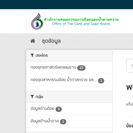
Skip
to
content
ชุดข้อมูล
องค์กร
กองยุทธศาสตร์และแผนงาน
10
กองอุตสาหกรรมอ้อย น้ำตาลทราย และ...
1
พ
กลุ่ม
แท็ค
ข้อมูลด้านอ้อย
3
ข้อมูลด้านน้ำตาล
1
ข้