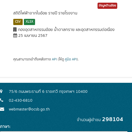
ข้อมูลด้านอ้อย
สถิติไฟฟ้าจากใบอ้อย รายปี รายโรงงาน
CSV
XLSX
กองอุตสาหกรรมอ้อย น้ำตาลทราย และอุตสาหกรรมต่อเนื่อง
25 เมษายน 2567
คุณสามารถเข้าถึงคลังทาง
API
(ให้ดู
คู่มือ API
).
75/6 ถนนพระรามที่ 6 ราชเทวี กรุงเทพฯ 10400
02-430-6810
webmaster@ocsb.go.th
298104
จำนวนผู้เข้าชม
ภาษา