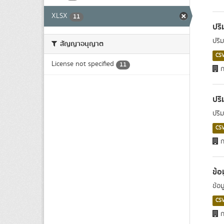
XLSX
11
ปร
ปริ
สัญญาอนุญาต
CS
License not specified
11
ก
ปร
ปริ
CS
ก
ข้อ
ข้อ
CS
ก