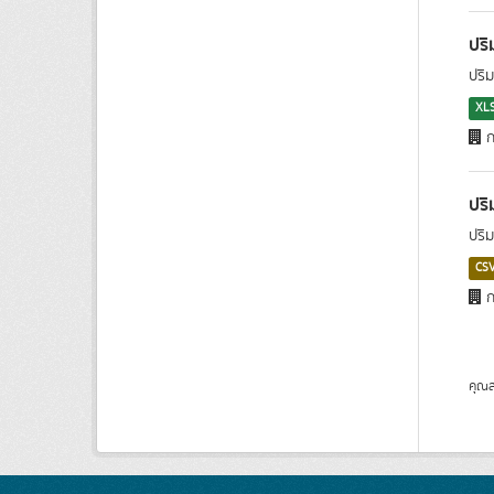
ปร
ปริ
XL
ก
ปร
ปริ
CS
ก
คุณส