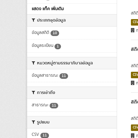
แสดง แท็ค เพิ่มเติม
สถิ
ประเภทชุดข้อมูล
CS
ก
ข้อมูลสถิติ
10
ข้อมูลระเบียน
1
สถิ
หมวดหมู่ตามธรรมาภิบาลข้อมูล
สถิต
ข้อมูลสาธารณะ
CS
11
ก
การเข้าถึง
สถิ
สาธารณะ
11
สถิ
รูปแบบ
CS
CSV
11
ก