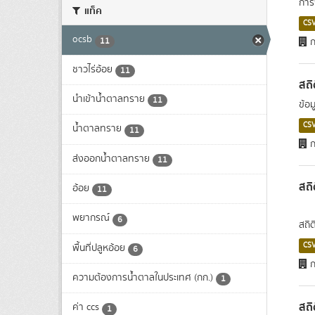
การ
แท็ค
CS
ocsb
11
ก
ชาวไร่อ้อย
11
สถิ
นำเข้าน้ำตาลทราย
11
ข้อม
CS
น้ำตาลทราย
11
ก
ส่งออกน้ำตาลทราย
11
สถิ
อ้อย
11
พยากรณ์
6
สถิ
CS
พื้นที่ปลูหอ้อย
6
ก
ความต้องการน้ำตาลในประเทศ (กก.)
1
สถิ
ค่า ccs
1