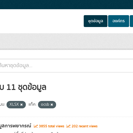
ชุดข้อมูล
องค์กร
บ 11 ชุดข้อมูล
แบบ:
XLSX
แท็ค:
ocsb
อมูลการพยากรณ์
3855 total views
202 recent views