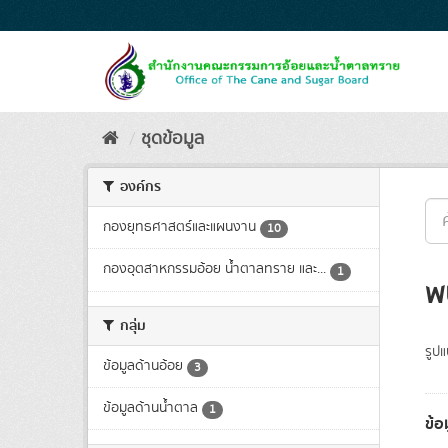
Skip
to
content
ชุดข้อมูล
องค์กร
กองยุทธศาสตร์และแผนงาน
10
กองอุตสาหกรรมอ้อย น้ำตาลทราย และ...
1
พ
กลุ่ม
รูป
ข้อมูลด้านอ้อย
3
ข้อมูลด้านน้ำตาล
1
ข้