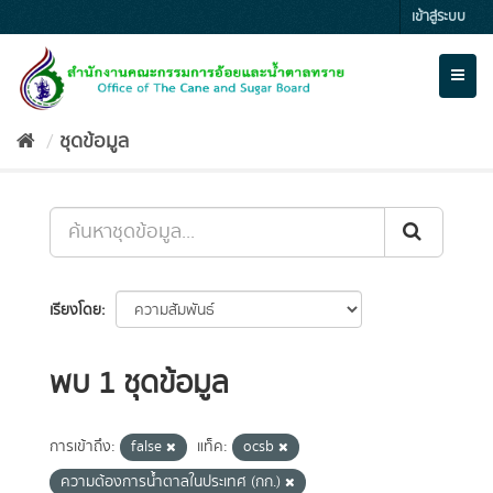
Skip
เข้าสู่ระบบ
to
content
Toggl
naviga
ชุดข้อมูล
เรียงโดย
พบ 1 ชุดข้อมูล
การเข้าถึง:
false
แท็ค:
ocsb
ความต้องการน้ำตาลในประเทศ (กก.)