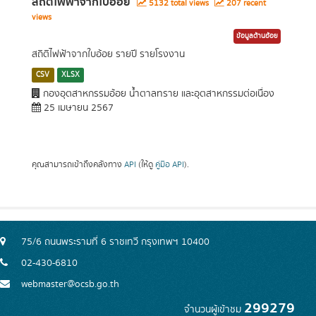
สถิติไฟฟ้าจากใบอ้อย
5132 total views
207 recent
views
ข้อมูลด้านอ้อย
สถิติไฟฟ้าจากใบอ้อย รายปี รายโรงงาน
CSV
XLSX
กองอุตสาหกรรมอ้อย น้ำตาลทราย และอุตสาหกรรมต่อเนื่อง
25 เมษายน 2567
คุณสามารถเข้าถึงคลังทาง
API
(ให้ดู
คู่มือ API
).
75/6 ถนนพระรามที่ 6 ราชเทวี กรุงเทพฯ 10400
02-430-6810
webmaster@ocsb.go.th
299279
จำนวนผู้เข้าชม